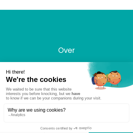
Over
Wettelijke Vermeldingen
Privacy Policy
Cookie Management
Europese Burgerruimte
Eurometropool
© 2024 Eurométropole Lille-Kortrijk-Tournai