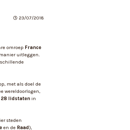
23/07/2018
bare omroep
France
manier uitleggen.
rschillende
op, met als doel de
ee wereldoorlogen,
t
28 lidstaten
in
ier steden
e
en de
Raad
),