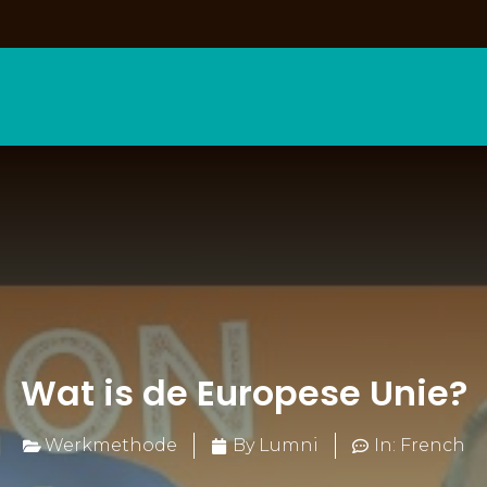
Wat is de Europese Unie?
Werkmethode
By Lumni
In: French