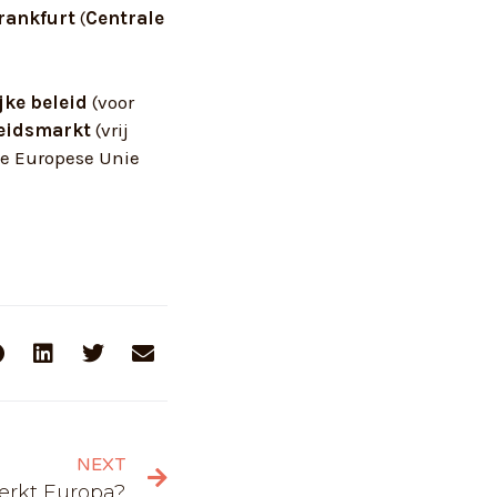
rankfurt
(
Centrale
ke beleid
(voor
eidsmarkt
(vrij
de Europese Unie
NEXT
erkt Europa?