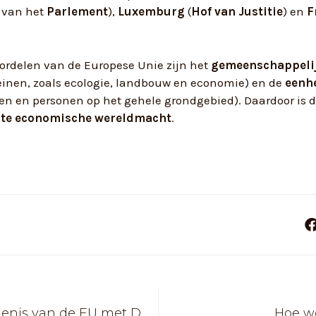
l van het
Parlement
),
Luxemburg
(
Hof van Justitie
) en
F
oordelen van de Europese Unie zijn het
gemeenschappelij
inen, zoals ecologie, landbouw en economie) en de
eenh
en en personen op het gehele grondgebied). Daardoor is 
ste economische wereldmacht
.
De geschiedenis van de EU met David Mitchell
Hoe w