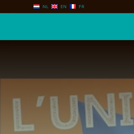
NL
EN
FR