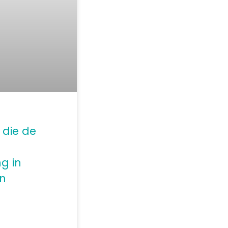
die de
ng in
n