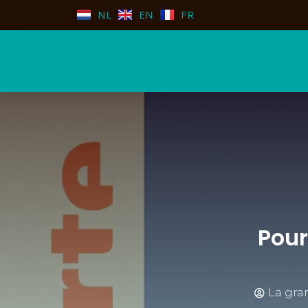
NL
EN
FR
Pour
La gra