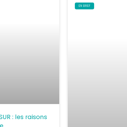
EN BREF
R : les raisons
re