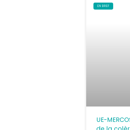
EN BREF
UE-MERCOSU
de la colè