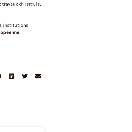
2 travaux d’Hercule,
s institutions
uropéenne
.