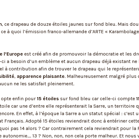
n
, ce drapeau de douze étoiles jaunes sur fond bleu. Mais do
t ce à quoi l’émission franco-allemande d’ARTE « Karambolage
e l’Europe
est créé afin de promouvoir la démocratie et les d
-ci a besoin d’un emblème et aucun drapeau déjà existant ne lu
 à contribution afin de trouver le drapeau qui le représentera
sibilité
,
apparence plaisante
. Malheureusement malgré plus 
aucun ne les satisfait pleinement.
n opte enfin pour
15 étoiles
sur fond bleu car celle-ci compte
ile car une d’entre elle représenterait la Sarre, un territoire 
ncore. En effet, à l’époque la Sarre a un statut spécial : c’est
t Français. Adopté 15 étoiles reviendrait donc à entériner cet
uoi pas 14 alors ? Car contrairement cela reviendrait pour la F
e autonomie…. 13 ? Non, non, non cela porte malheur. Et nous vo