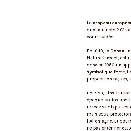
Le
drapeau europée
quoi au juste ? C’es
courte vidéo.
En 1949, le
Conseil d
Naturellement, celui
donc en 1950 un appel
symbolique forte
,
li
proposition reçues, 
En 1953, l’institutio
époque. Moins une éto
France se disputent e
mais sous protectora
l’Allemagne. Et pourq
ne pas entériner cett