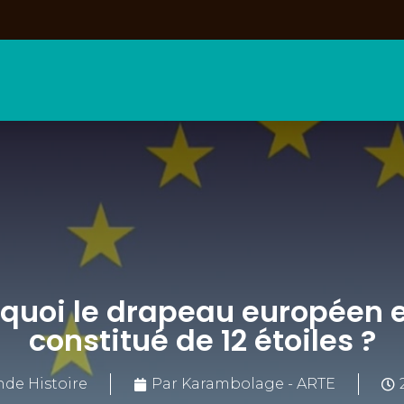
quoi le drapeau européen e
constitué de 12 étoiles ?
nde Histoire
Par Karambolage - ARTE