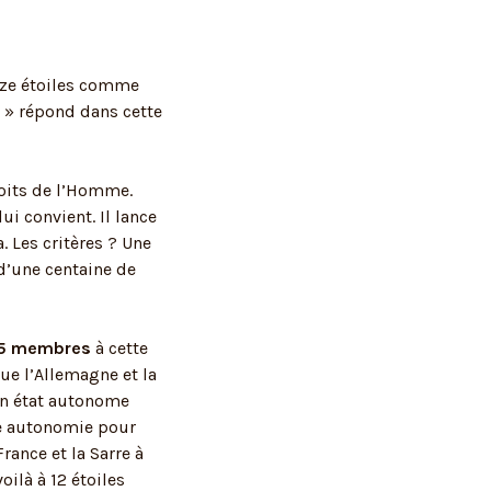
uze étoiles comme
 » répond dans cette
roits de l’Homme.
i convient. Il lance
. Les critères ? Une
d’une centaine de
15 membres
à cette
que l’Allemagne et la
 un état autonome
te autonomie pour
rance et la Sarre à
ilà à 12 étoiles