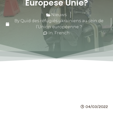
Europese Unie?
Nieuws
By Quid des réfugiés ukrainiens au sein de
l’Union européenne ?
In: French
04/03/2022