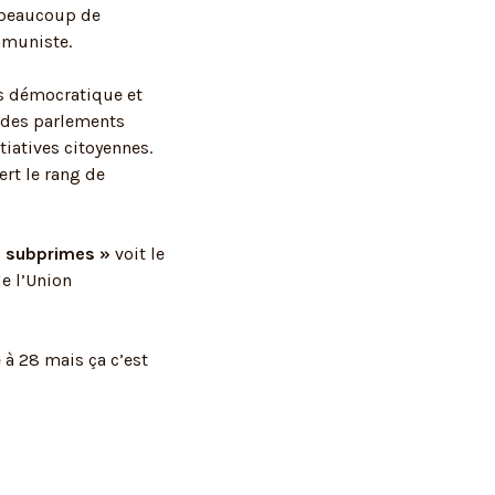
e beaucoup de
mmuniste.
us démocratique et
n des parlements
iatives citoyennes.
ert le rang de
« subprimes »
voit le
de l’Union
à 28 mais ça c’est