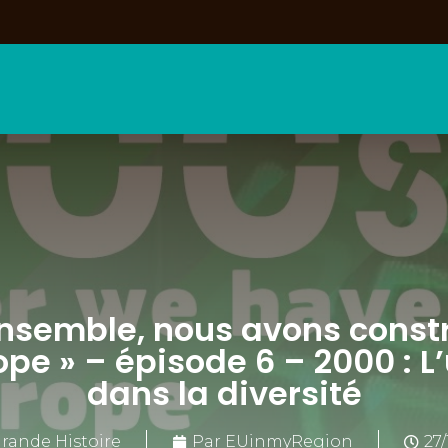
Ensemble, nous avons constr
ope » – épisode 6 – 2000 : L
dans la diversité
rande Histoire
Par EUinmyRegion
27/