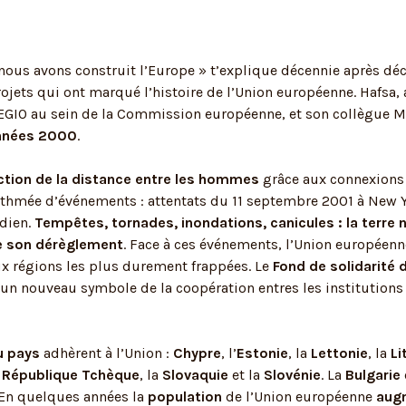
nous avons construit l’Europe » t’explique décennie après déce
rojets qui ont marqué l’histoire de l’Union européenne. Hafsa, 
REGIO au sein de la Commission européenne, et son collègue 
nnées 2000
.
ction de la distance entre les hommes
grâce aux connexions 
ythmée d’événements : attentats du 11 septembre 2001 à New Y
ndien.
Tempêtes, tornades, inondations, canicules : la terre 
e son dérèglement
. Face à ces événements, l’Union européen
ux régions les plus durement frappées. Le
Fond de solidarité d
un nouveau symbole de la coopération entres les institutions 
u pays
adhèrent à l’Union :
Chypre
, l’
Estonie
, la
Lettonie
, la
Li
a
République Tchèque
, la
Slovaquie
et la
Slovénie
. La
Bulgarie
 En quelques années la
population
de l’Union européenne
aug