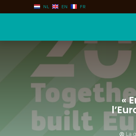
NL
EN
FR
« 
l’Eur
La g