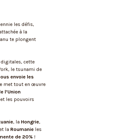
nnie les défis,
attachée à la
Manu te plongent
digitales, cette
ork, le tsunami de
nous envoie les
ne met tout en œuvre
e l’Union
et les pouvoirs
tuanie
, la
Hongrie
,
et la
Roumanie
les
mente de 20%
!