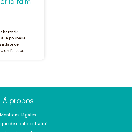
er la faim
shorts/iZ–
à la poubelle,
sa date de
 on l’a tous
À propos
Mentions légales
ique de confidentialité