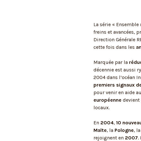
La série « Ensemble 
freins et avancées, p
Direction Générale 
cette fois dans les
a
Marquée par la
rédu
décennie est aussi r
2004 dans l’océan I
premiers signaux d
pour venir en aide a
européenne
devient 
locaux.
En
2004
,
10 nouvea
Malte
, la
Pologne
, l
rejoignent en
2007
.