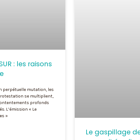
R : les raisons
re
 perpétuelle mutation, les
otestation se multiplient,
contentements profonds
és. L’émission « Le
es »
Le gaspillage de